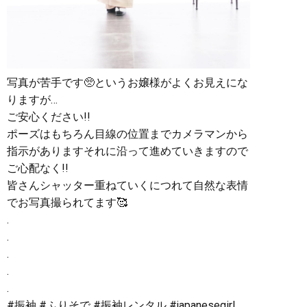
写真が苦手です🥺というお嬢様がよくお見えにな
りますが…
ご安心ください!!
ポーズはもちろん目線の位置までカメラマンから
指示がありますそれに沿って進めていきますので
ご心配なく!!
皆さんシャッター重ねていくにつれて自然な表情
でお写真撮られてます🥰
.
.
.
.
.
#振袖 #ふりそで #振袖レンタル #japanesegirl