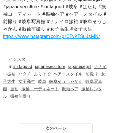
#japaneseculture #instagood #岐阜 #はたち #振
袖コーディネート #振袖ヘア #ヘアースタイル #
前撮り #岐阜写真館 #ナナイロ振袖 #岐阜そうし
ゃかん #振袖前撮り #女子高生 #女子大生
https://www.instagram.com/p/CEvKESuJsMN/
インスタ
instagood
japaneseculture
japanesegirl
ナナイ
ロ振袖
ハタチ
ふりそで
ヘアースタイル
前撮り
女
子大生
女子高生
岐阜
岐阜そうしゃかん
岐阜写真
館
振袖
振袖コーディネート
振袖ヘア
振袖レンタ
ル
振袖前撮り