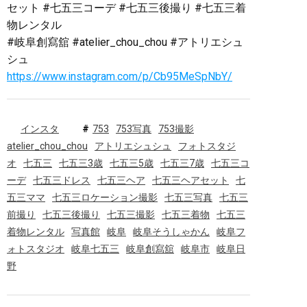
セット #七五三コーデ #七五三後撮り #七五三着
物レンタル
#岐阜創寫舘 #atelier_chou_chou #アトリエシュ
シュ
https://www.instagram.com/p/Cb95MeSpNbY/
インスタ
753
753写真
753撮影
atelier_chou_chou
アトリエシュシュ
フォトスタジ
オ
七五三
七五三3歳
七五三5歳
七五三7歳
七五三コ
ーデ
七五三ドレス
七五三ヘア
七五三ヘアセット
七
五三ママ
七五三ロケーション撮影
七五三写真
七五三
前撮り
七五三後撮り
七五三撮影
七五三着物
七五三
着物レンタル
写真館
岐阜
岐阜そうしゃかん
岐阜フ
ォトスタジオ
岐阜七五三
岐阜創寫舘
岐阜市
岐阜日
野