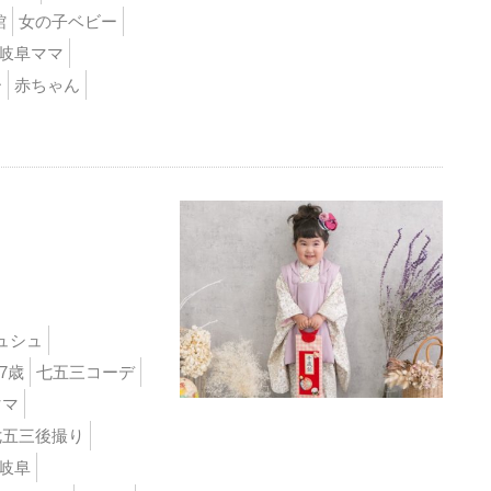
館
女の子ベビー
岐阜ママ
ー
赤ちゃん
ュシュ
7歳
七五三コーデ
ママ
七五三後撮り
岐阜