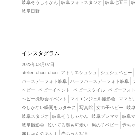
岐阜そうしゃかん
岐阜フォトスタジオ
岐阜七五三
岐阜日野
インスタ
インスタグラム
2022年08月07日
atelier_chou_chou
アトリエシュシュ
シュシュベビー
バースデーフォト岐阜
ハーフバースデーフォト岐阜
ベビー
ベビーイベント
ベビースタイル
ベビーフォ
べビー撮影会イベント
マイエンジェル撮影会
ママと
今しかない瞬間をカタチに
写真館
女の子ベビー
岐
岐阜スタジオ
岐阜そうしゃかん
岐阜プレママ
岐阜
岐阜撮影会
泣いてる顔も可愛い
男の子ベビー
赤ち
赤ちゃんのあんよ
赤ちゃん写真