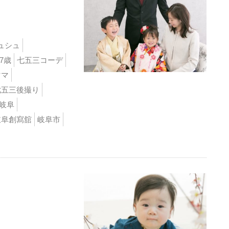
ュシュ
7歳
七五三コーデ
ママ
七五三後撮り
岐阜
岐阜創寫舘
岐阜市