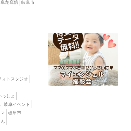
岐阜創寫舘
岐阜市
フォトスタジオ
ト
いっしょ
阜
岐阜イベント
ママ
岐阜市
ゃん