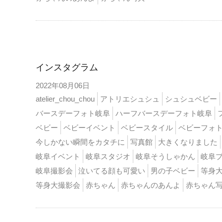
インスタ
インスタグラム
2022年08月06日
atelier_chou_chou
アトリエシュシュ
シュシュベビー
バースデーフォト岐阜
ハーフバースデーフォト岐阜
ベビー
ベビーイベント
ベビースタイル
ベビーフォ
今しかない瞬間をカタチに
写真館
大きくなりました
岐阜イベント
岐阜スタジオ
岐阜そうしゃかん
岐阜
岐阜撮影会
泣いてる顔も可愛い
男の子ベビー
等身
等身大撮影会
赤ちゃん
赤ちゃんのあんよ
赤ちゃん