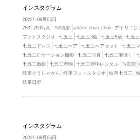
インスタグラム
2022年08月06日
753
753写真
753撮影
atelier_chou_chou
アトリエシ
フォトスタジオ
七五三
七五三3歳
七五三5歳
七五三
七五三ドレス
七五三ヘア
七五三ヘアセット
七五三
七五三ロケーション撮影
七五三写真
七五三前撮り
七五三撮影
七五三着物
七五三着物レンタル
写真館
岐阜そうしゃかん
岐阜フォトスタジオ
岐阜七五三
岐阜日野
インスタ
インスタグラム
2022年08月06日