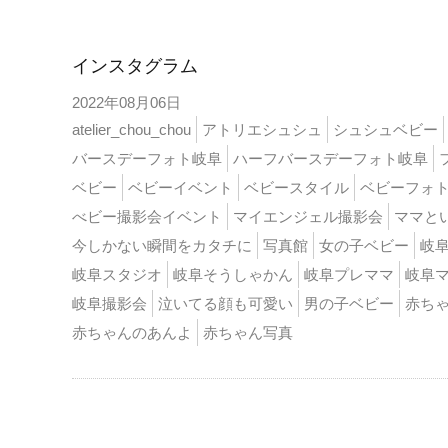
インスタ
インスタグラム
2022年08月06日
atelier_chou_chou
アトリエシュシュ
シュシュベビー
バースデーフォト岐阜
ハーフバースデーフォト岐阜
ベビー
ベビーイベント
ベビースタイル
ベビーフォ
べビー撮影会イベント
マイエンジェル撮影会
ママと
今しかない瞬間をカタチに
写真館
女の子ベビー
岐
岐阜スタジオ
岐阜そうしゃかん
岐阜プレママ
岐阜
岐阜撮影会
泣いてる顔も可愛い
男の子ベビー
赤ち
赤ちゃんのあんよ
赤ちゃん写真
インスタ