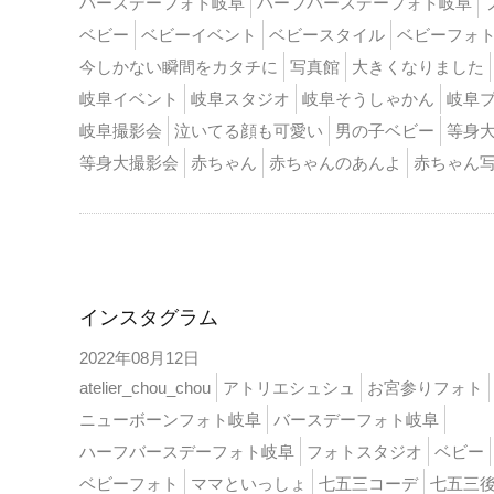
バースデーフォト岐阜
ハーフバースデーフォト岐阜
ベビー
ベビーイベント
ベビースタイル
ベビーフォ
今しかない瞬間をカタチに
写真館
大きくなりました
岐阜イベント
岐阜スタジオ
岐阜そうしゃかん
岐阜
岐阜撮影会
泣いてる顔も可愛い
男の子ベビー
等身
等身大撮影会
赤ちゃん
赤ちゃんのあんよ
赤ちゃん
インスタ
インスタグラム
2022年08月12日
atelier_chou_chou
アトリエシュシュ
お宮参りフォト
ニューボーンフォト岐阜
バースデーフォト岐阜
ハーフバースデーフォト岐阜
フォトスタジオ
ベビー
ベビーフォト
ママといっしょ
七五三コーデ
七五三