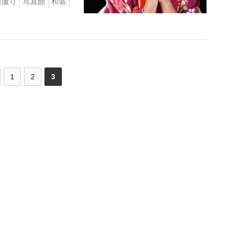
前撮り
写真館
和装
1
2
3