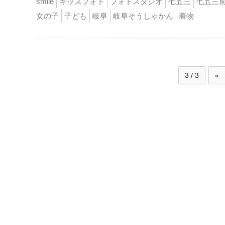
smile
キッズフォト
フォトスタジオ
七五三
七五三
女の子
子ども
岐阜
岐阜そうしゃかん
着物
3 / 3
«