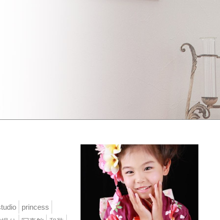
tudio
princess