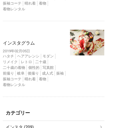
振袖コーテ
晴れ着
着物
着物レンタル
インスタ
インスタグラム
2019年02月05日
ハタチ
ヘアアレンシ
モダン
リメイク
レトロ
二十歳
二十歳の着物
個性的
写真館
前撮り
岐阜
後撮り
成人式
振袖
振袖コーテ
晴れ着
着物
着物レンタル
カテゴリー
インスタ (209)