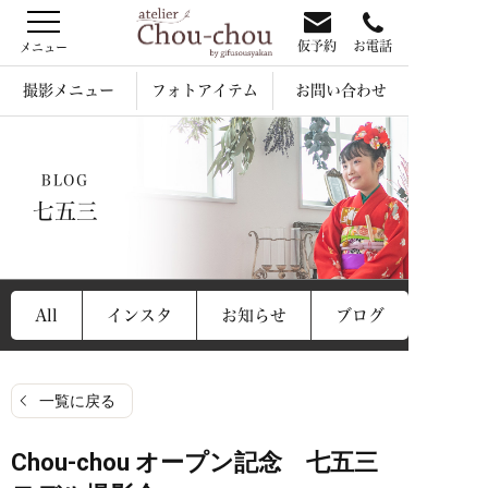
仮予約
お電話
撮影メニュー
フォトアイテム
お問い合わせ
BLOG
七五三
All
インスタ
お知らせ
ブログ
一覧に戻る
Chou-chou オープン記念 七五三