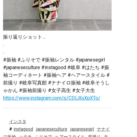
振り返りショット…
.
.
#振袖 #ふりそで #振袖レンタル #japanesegirl
#japaneseculture #instagood #岐阜 #はたち #振
袖コーディネート #振袖ヘア #ヘアースタイル #
前撮り #岐阜写真館 #ナナイロ振袖 #岐阜そうし
ゃかん #振袖前撮り #女子高生 #女子大生
https://www.instagram.com/p/CDLjXuXpXTo/
インスタ
instagood
japaneseculture
japanesegirl
ナナイ
ロ振袖
ハタチ
ふりそで
ヘアースタイル
前撮り
女