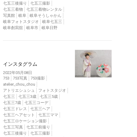
七五三後撮り
七五三撮影
七五三着物
七五三着物レンタル
写真館
岐阜
岐阜そうしゃかん
岐阜フォトスタジオ
岐阜七五三
岐阜創寫舘
岐阜市
岐阜日野
インスタ
インスタグラム
2022年05月08日
753
753写真
753撮影
atelier_chou_chou
アトリエシュシュ
フォトスタジオ
七五三
七五三3歳
七五三5歳
七五三7歳
七五三コーデ
七五三ドレス
七五三ヘア
七五三ヘアセット
七五三ママ
七五三ロケーション撮影
七五三写真
七五三前撮り
七五三後撮り
七五三撮影