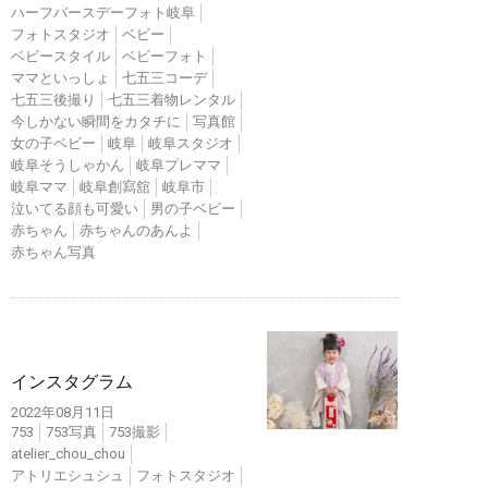
ハーフバースデーフォト岐阜
フォトスタジオ
ベビー
ベビースタイル
ベビーフォト
ママといっしょ
七五三コーデ
七五三後撮り
七五三着物レンタル
今しかない瞬間をカタチに
写真館
女の子ベビー
岐阜
岐阜スタジオ
岐阜そうしゃかん
岐阜プレママ
岐阜ママ
岐阜創寫舘
岐阜市
泣いてる顔も可愛い
男の子ベビー
赤ちゃん
赤ちゃんのあんよ
赤ちゃん写真
インスタ
インスタグラム
2022年08月11日
753
753写真
753撮影
atelier_chou_chou
アトリエシュシュ
フォトスタジオ