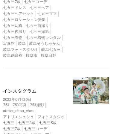
七五三7歳
七五三コーデ
七五三ドレス
七五三ヘア
七五三ヘアセット
七五三ママ
七五三ロケーション撮影
七五三写真
七五三前撮り
七五三後撮り
七五三撮影
七五三着物
七五三着物レンタル
写真館
岐阜
岐阜そうしゃかん
岐阜フォトスタジオ
岐阜七五三
岐阜創寫舘
岐阜市
岐阜日野
インスタ
インスタグラム
2022年07月20日
753
753写真
753撮影
atelier_chou_chou
アトリエシュシュ
フォトスタジオ
七五三
七五三3歳
七五三5歳
七五三7歳
七五三コーデ