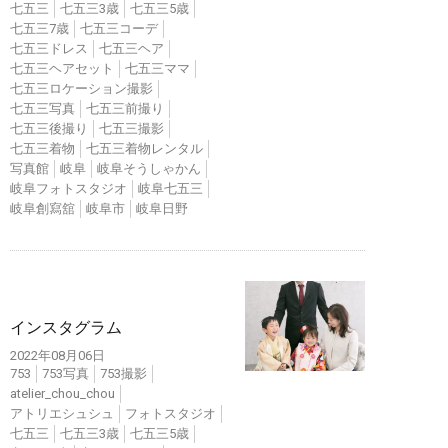
七五三
七五三3歳
七五三5歳
七五三7歳
七五三コーデ
七五三ドレス
七五三ヘア
七五三ヘアセット
七五三ママ
七五三ロケーション撮影
七五三写真
七五三前撮り
七五三後撮り
七五三撮影
七五三着物
七五三着物レンタル
写真館
岐阜
岐阜そうしゃかん
岐阜フォトスタジオ
岐阜七五三
岐阜創寫舘
岐阜市
岐阜日野
インスタ
インスタグラム
2022年08月06日
753
753写真
753撮影
atelier_chou_chou
アトリエシュシュ
フォトスタジオ
七五三
七五三3歳
七五三5歳