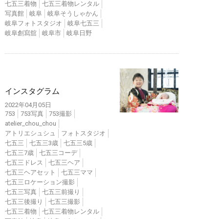
七五三着物
七五三着物レンタル
写真館
岐阜
岐阜そうしゃかん
岐阜フォトスタジオ
岐阜七五三
岐阜創寫舘
岐阜市
岐阜日野
インスタ
インスタグラム
2022年04月05日
753
753写真
753撮影
atelier_chou_chou
アトリエシュシュ
フォトスタジオ
七五三
七五三3歳
七五三5歳
七五三7歳
七五三コーデ
七五三ドレス
七五三ヘア
七五三ヘアセット
七五三ママ
七五三ロケーション撮影
七五三写真
七五三前撮り
七五三後撮り
七五三撮影
七五三着物
七五三着物レンタル