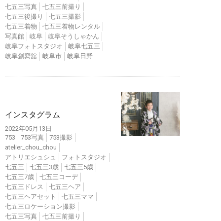
七五三写真
七五三前撮り
七五三後撮り
七五三撮影
七五三着物
七五三着物レンタル
写真館
岐阜
岐阜そうしゃかん
岐阜フォトスタジオ
岐阜七五三
岐阜創寫舘
岐阜市
岐阜日野
インスタ
インスタグラム
2022年05月13日
753
753写真
753撮影
atelier_chou_chou
アトリエシュシュ
フォトスタジオ
七五三
七五三3歳
七五三5歳
七五三7歳
七五三コーデ
七五三ドレス
七五三ヘア
七五三ヘアセット
七五三ママ
七五三ロケーション撮影
七五三写真
七五三前撮り