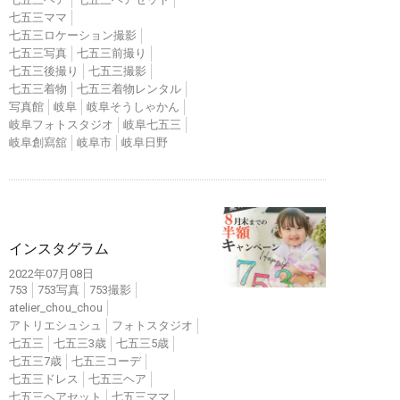
七五三ママ
七五三ロケーション撮影
七五三写真
七五三前撮り
七五三後撮り
七五三撮影
七五三着物
七五三着物レンタル
写真館
岐阜
岐阜そうしゃかん
岐阜フォトスタジオ
岐阜七五三
岐阜創寫舘
岐阜市
岐阜日野
インスタ
インスタグラム
2022年07月08日
753
753写真
753撮影
atelier_chou_chou
アトリエシュシュ
フォトスタジオ
七五三
七五三3歳
七五三5歳
七五三7歳
七五三コーデ
七五三ドレス
七五三ヘア
七五三ヘアセット
七五三ママ