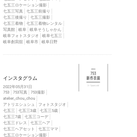
七五三ロケーション撮影
七五三写真
七五三前撮り
七五三後撮り
七五三撮影
七五三着物
七五三着物レンタル
写真館
岐阜
岐阜そうしゃかん
岐阜フォトスタジオ
岐阜七五三
岐阜創寫舘
岐阜市
岐阜日野
インスタ
インスタグラム
2022年05月31日
753
753写真
753撮影
atelier_chou_chou
アトリエシュシュ
フォトスタジオ
七五三
七五三3歳
七五三5歳
七五三7歳
七五三コーデ
七五三ドレス
七五三ヘア
七五三ヘアセット
七五三ママ
七五三ロケーション撮影