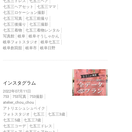
七五三ドレス
七五三ヘア
七五三ヘアセット
七五三ママ
七五三ロケーション撮影
七五三写真
七五三前撮り
七五三後撮り
七五三撮影
七五三着物
七五三着物レンタル
写真館
岐阜
岐阜そうしゃかん
岐阜フォトスタジオ
岐阜七五三
岐阜創寫舘
岐阜市
岐阜日野
インスタ
インスタグラム
2022年07月11日
753
753写真
753撮影
atelier_chou_chou
アトリエシュシュベイク
フォトスタジオ
七五三
七五三3歳
七五三5歳
七五三7歳
七五三コーデ
七五三ドレス
七五三ヘア
七五三ヘアセット